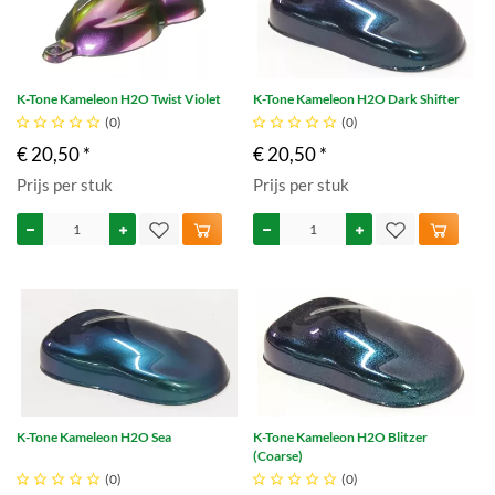
K-Tone Kameleon H2O Twist Violet
K-Tone Kameleon H2O Dark Shifter





(0)





(0)
€ 20,50 *
€ 20,50 *
Prijs per stuk
Prijs per stuk
K-Tone Kameleon H2O Sea
K-Tone Kameleon H2O Blitzer
(Coarse)





(0)





(0)