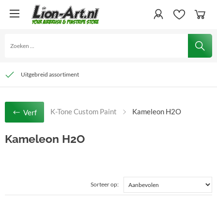
Grote voorraad
Snelle levering
Uitgebreid assortiment
K-Tone Custom Paint
Kameleon H2O
Verf
Kameleon H2O
Sorteer op: