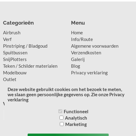
Categorieën
Menu
Airbrush
Home
Verf
Info/Route
Pinstriping / Bladgoud
Algemene voorwaarden
Spuitbussen
Verzendkosten
SnijPlotters
Galerij
Teken / Schilder materialen
Blog
Modelbouw
Privacy verklaring
Outlet
Deze website gebruikt cookies om het bezoek te meten,
we slaan geen persoonlijke gegevens op. Zie onze Privacy
verklaring
Volg ons op:
Waar vindt u ons
Functioneel
Analytisch
Marketing