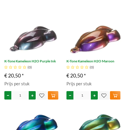
K-Tone Kameleon H2O Purple Ink
K-Tone Kameleon H2O Maroon





(0)





(0)
€ 20,50 *
€ 20,50 *
Prijs per stuk
Prijs per stuk