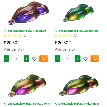
K-Tone Kameleon H2O Blue Draft
K-Tone Kameleon H2O Green Gold





(0)





(0)
€ 20,50 *
€ 20,50 *
Prijs per stuk
Prijs per stuk
K-Tone Kameleon H2O Yellow Cherry
K-Tone Kameleon H2O Pink Amber